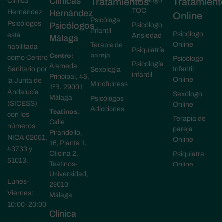
Clínicas
Tratamientos
Psicólogo
Tratamient
Clínica
TOC
Hernández
Hernández
Online
Psicóloga
Psicólogos
Psicólogos
Psicólogo
Infantil
Psicólogo
está
Ansiedad
Málaga
Online
Terapia de
habilitada
Psiquiatría
pareja
Centro:
como Centro
Psicólogo
Psicología
Alameda
Sanitario por
Infantil
Sexología
infantil
Principal, 45,
Online
la Junta de
Mindfulness
1ºB, 29001
Andalucía
Sexólogo
Málaga
Psicólogos
(SICESS)
Online
Adicciones
Teatinos:
con los
Terapia de
Calle
números
pareja
Pirandello,
NICA 62051,
Online
16, Planta 1,
43733 y
Oficina 2,
Psiquiatra
51013.
Teatinos-
Online
Universidad,
Lunes-
29010
Viernes:
Málaga
10:00-20:00
Clínica