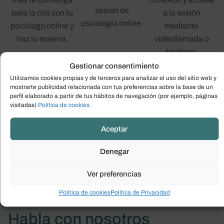
sesión de
para la cita con tu
a la sesión
psicología online.
psicólogo online y
mediante
haz tu reserva.
videollamada o
teléfono.
Gestionar consentimiento
Utilizamos cookies propias y de terceros para analizar el uso del sitio web y
mostrarte publicidad relacionada con tus preferencias sobre la base de un
perfil elaborado a partir de tus hábitos de navegación (por ejemplo, páginas
Reservar cita
visitadas)
Política de cookies.
Aceptar
Denegar
Ver preferencias
Política de cookies
Política de Privacidad
Habla con nosotros