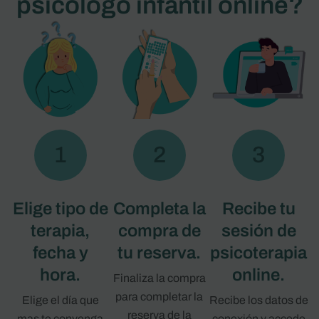
psicólogo infantil online?
1
2
3
Elige tipo de
Completa la
Recibe tu
terapia,
compra de
sesión de
fecha y
tu reserva.
psicoterapia
hora.
online.
Finaliza la compra
para completar la
Elige el día que
Recibe los datos de
reserva de la
mas te convenga
conexión y accede