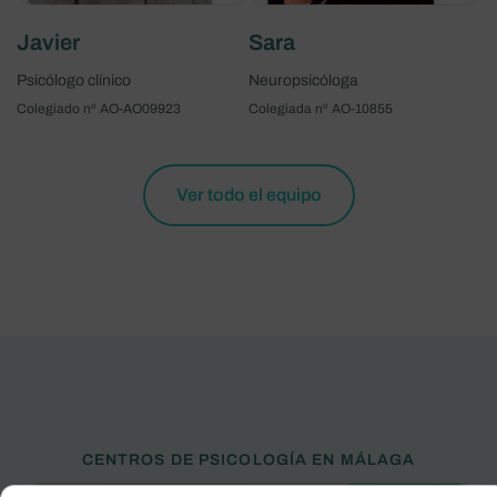
Javier
Sara
Psicólogo clínico
Neuropsicóloga
Colegiado nº AO-AO09923
Colegiada nº AO-10855
Ver todo el equipo
CENTROS DE PSICOLOGÍA EN MÁLAGA