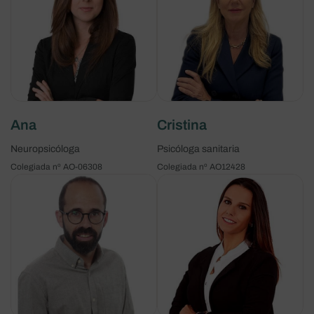
Ana
Cristina
Neuropsicóloga
Psicóloga sanitaria
Colegiada nº AO-06308
Colegiada nº AO12428