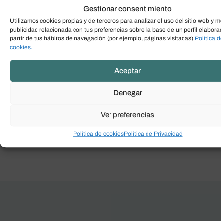
Gestionar consentimiento
Utilizamos cookies propias y de terceros para analizar el uso del sitio web y m
publicidad relacionada con tus preferencias sobre la base de un perfil elabora
partir de tus hábitos de navegación (por ejemplo, páginas visitadas)
Política d
Javier
Sara
cookies.
Psicólogo clínico
Neuropsicóloga
Aceptar
Colegiado nº AO-AO09923
Colegiada nº AO-10855
Denegar
Ver preferencias
Ver todo el equipo
Política de cookies
Política de Privacidad