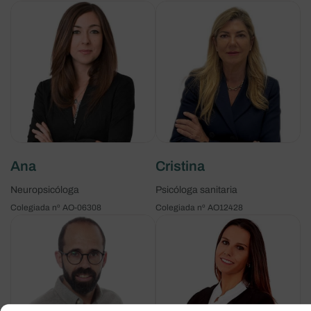
Ana
Cristina
Neuropsicóloga
Psicóloga sanitaria
Colegiada nº AO-06308
Colegiada nº AO12428