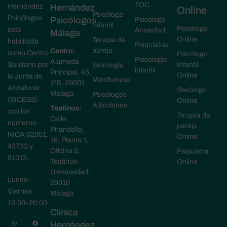
TOC
Hernández
Hernández
Online
Psicóloga
Psicólogos
Psicólogos
Psicólogo
Infantil
Psicólogo
está
Ansiedad
Málaga
Online
Terapia de
habilitada
Psiquiatría
pareja
Centro:
como Centro
Psicólogo
Psicología
Alameda
Sanitario por
Infantil
Sexología
infantil
Principal, 45,
Online
la Junta de
Mindfulness
1ºB, 29001
Andalucía
Sexólogo
Málaga
Psicólogos
(SICESS)
Online
Adicciones
Teatinos:
con los
Terapia de
Calle
números
pareja
Pirandello,
NICA 62051,
Online
16, Planta 1,
43733 y
Oficina 2,
Psiquiatra
51013.
Teatinos-
Online
Universidad,
Lunes-
29010
Viernes:
Málaga
10:00-20:00
Clínica
Hernández